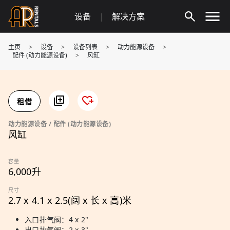
Skip
设备
|
解决方案
to
content
主页
>
设备
>
设备列表
>
动力能源设备
>
配件 (动力能源设备)
>
风缸
租借
动力能源设备 / 配件 (动力能源设备)
风缸
容量
6,000升
尺寸
2.7 x 4.1 x 2.5(阔 x 长 x 高)米
入口排气阀：4 x 2"
出口排气阀：2 x 3"