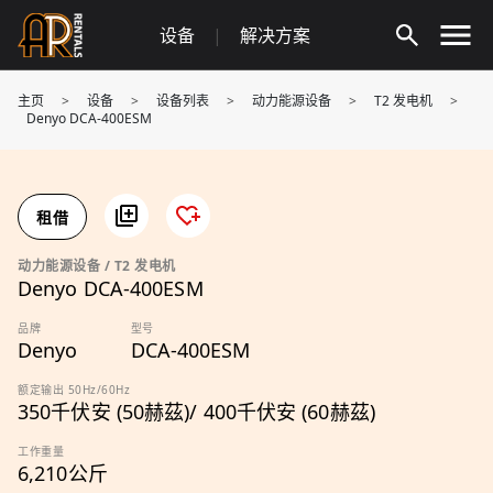
Skip
设备
|
解决方案
to
content
主页
>
设备
>
设备列表
>
动力能源设备
>
T2 发电机
>
Denyo DCA-400ESM
租借
动力能源设备 / T2 发电机
Denyo DCA-400ESM
品牌
型号
Denyo
DCA-400ESM
额定输出 50Hz/60Hz
350千伏安 (50赫茲)/ 400千伏安 (60赫茲)
工作重量
6,210公斤