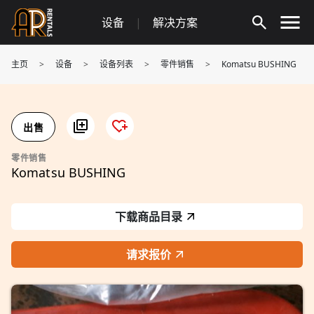
Skip
设备
|
解决方案
to
content
主页
>
设备
>
设备列表
>
零件销售
>
Komatsu BUSHING
出售
零件销售
Komatsu BUSHING
下载商品目录
请求报价