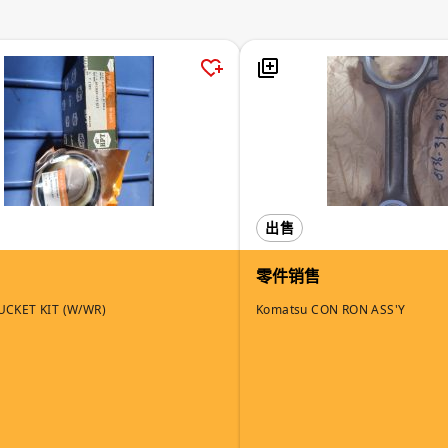
出售
零件销售
UCKET KIT (W/WR)
Komatsu CON RON ASS'Y