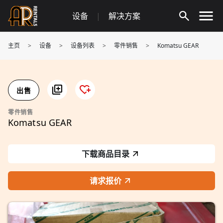
Skip
设备
|
解决方案
to
content
主页
>
设备
>
设备列表
>
零件销售
>
Komatsu GEAR
出售
零件销售
Komatsu GEAR
下载商品目录
请求报价