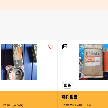
出售
零件销售
OOM KIT (W/WR)
Komatsu CARTRIDGE