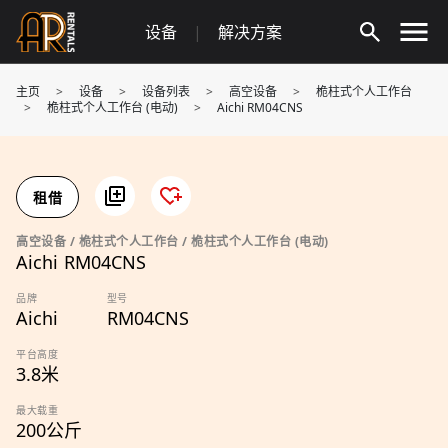
Skip
设备
|
解决方案
to
content
主页
>
设备
>
设备列表
>
高空设备
>
桅柱式个人工作台
>
桅柱式个人工作台 (电动)
>
Aichi RM04CNS
租借
高空设备 / 桅柱式个人工作台 / 桅柱式个人工作台 (电动)
Aichi RM04CNS
品牌
型号
Aichi
RM04CNS
平台高度
3.8米
最大载重
200公斤