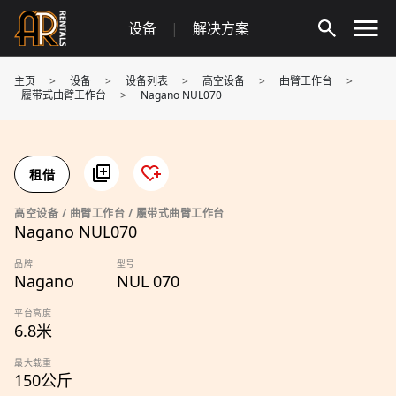
Skip
设备
|
解决方案
to
content
主页
>
设备
>
设备列表
>
高空设备
>
曲臂工作台
>
履带式曲臂工作台
>
Nagano NUL070
租借
高空设备 / 曲臂工作台 / 履带式曲臂工作台
Nagano NUL070
品牌
型号
Nagano
NUL 070
平台高度
6.8米
最大载重
150公斤