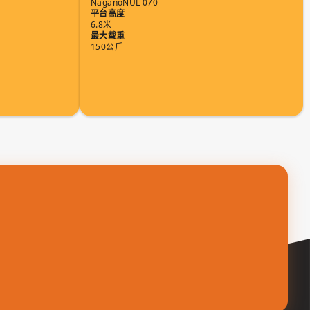
Nagano
NUL 070
平台高度
6.8米
最大载重
150公斤