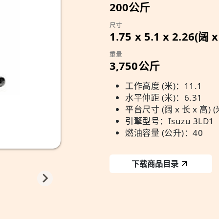
200公斤
尺寸
1.75 x 5.1 x 2.26(阔
重量
3,750公斤
工作高度 (米)：11.1
水平伸距 (米)：6.31
平台尺寸 (阔 x 长 x 高) (米)
引擎型号：Isuzu 3LD1
燃油容量 (公升)：40
下载商品目录