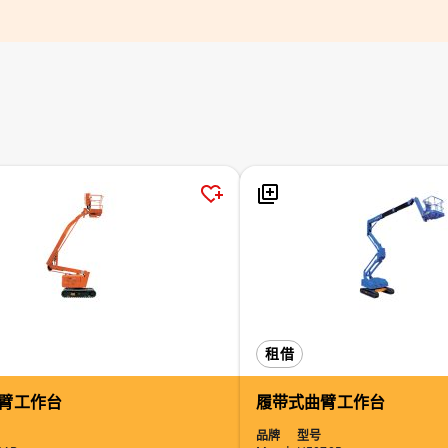
租借
臂工作台
履带式曲臂工作台
品牌
型号