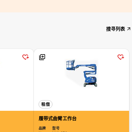
搜寻列表
租借
履带式曲臂工作台
品牌
型号