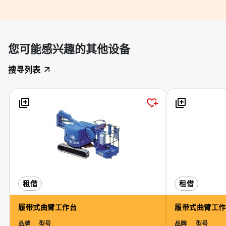
您可能感兴趣的其他设备
搜寻列表
租借
租借
履带式曲臂工作台
履带式曲臂工作
品牌
型号
品牌
型号