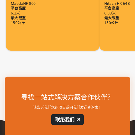
Maeda
HF 060
Hitachi
HX 64B
平台高度
平台高度
6.2米
6.38米
最大载重
最大载重
150公斤
150公斤
寻找一站式解决方案合作伙伴？
请告诉我们您的项目或向我们发送查询表！
联络我们