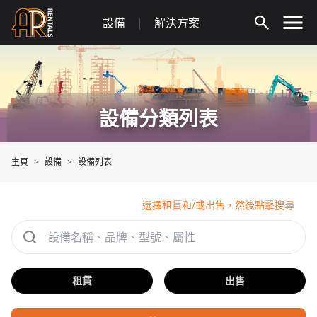
Skip
設備
|
解決方案
to
content
設備分類列表
主頁
設備
設備列表
選擇租賃和/或出售，然後點擊搜尋
租賃
出售