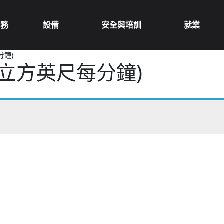
服務
設備
安全與培訓
就業
分鐘)
0立方英尺每分鐘)