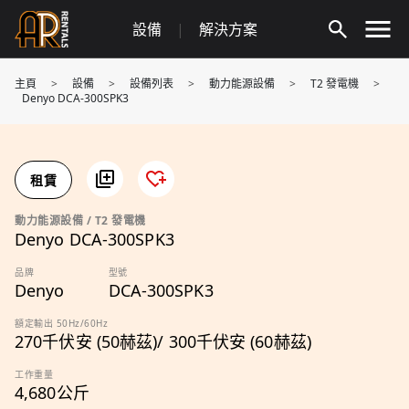
Skip
設備
|
解決方案
to
content
主頁
>
設備
>
設備列表
>
動力能源設備
>
T2 發電機
>
Denyo DCA-300SPK3
租賃
動力能源設備 / T2 發電機
Denyo DCA-300SPK3
品牌
型號
Denyo
DCA-300SPK3
額定輸出 50Hz/60Hz
270千伏安 (50赫茲)/ 300千伏安 (60赫茲)
工作重量
4,680公斤