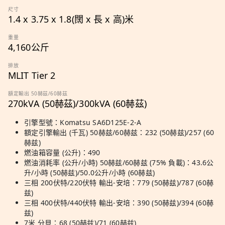
尺寸
1.4 x 3.75 x 1.8(闊 x 長 x 高)米
重量
4,160公斤
排放
MLIT Tier 2
額定輸出 50赫茲/60赫茲
270kVA (50赫茲)/300kVA (60赫茲)
引擎型號：Komatsu SA6D125E-2-A
額定引擎輸出 (千瓦) 50赫兹/60赫兹：232 (50赫兹)/257 (60
赫兹)
燃油箱容量 (公升)：490
燃油消耗率 (公升/小時) 50赫兹/60赫兹 (75% 負載)：43.6公
升/小時 (50赫兹)/50.0公升/小時 (60赫兹)
三相 200伏特/220伏特 輸出-安培：779 (50赫兹)/787 (60赫
兹)
三相 400伏特/440伏特 輸出-安培：390 (50赫兹)/394 (60赫
兹)
7米 分貝：68 (50赫兹)/71 (60赫兹)