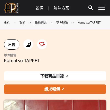
Skip
設備
|
解決方案
to
content
主頁
>
設備
>
設備列表
>
零件銷售
>
Komatsu TAPPET
出售
零件銷售
Komatsu TAPPET
下載商品目錄
請求報價