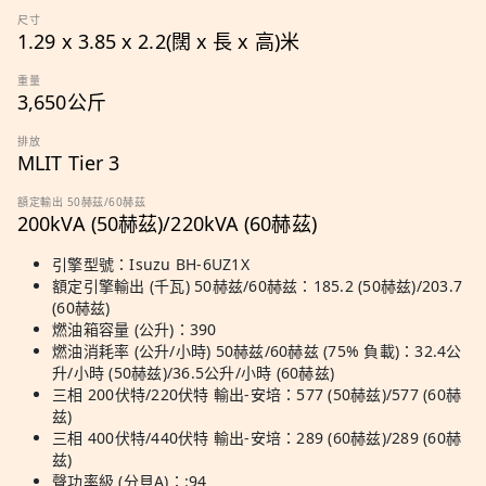
尺寸
1.29 x 3.85 x 2.2(闊 x 長 x 高)米
重量
3,650公斤
排放
MLIT Tier 3
額定輸出 50赫茲/60赫茲
200kVA (50赫茲)/220kVA (60赫茲)
引擎型號：Isuzu BH-6UZ1X
額定引擎輸出 (千瓦) 50赫兹/60赫兹：185.2 (50赫兹)/203.7
(60赫兹)
燃油箱容量 (公升)：390
燃油消耗率 (公升/小時) 50赫兹/60赫兹 (75% 負載)：32.4公
升/小時 (50赫兹)/36.5公升/小時 (60赫兹)
三相 200伏特/220伏特 輸出-安培：577 (50赫兹)/577 (60赫
兹)
三相 400伏特/440伏特 輸出-安培：289 (60赫兹)/289 (60赫
兹)
聲功率級 (分貝A)：:94