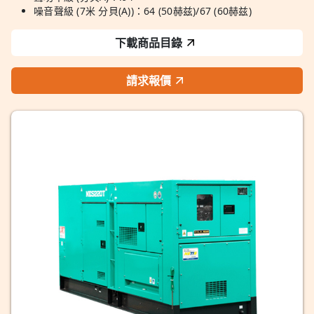
噪音聲級 (7米 分貝(A))：64 (50赫兹)/67 (60赫兹)
下載商品目錄
請求報價