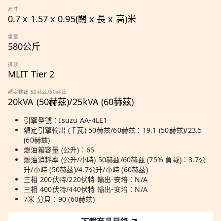
尺寸
0.7 x 1.57 x 0.95(闊 x 長 x 高)米
重量
580公斤
排放
MLIT Tier 2
額定輸出 50赫茲/60赫茲
20kVA (50赫茲)/25kVA (60赫茲)
引擎型號：Isuzu AA-4LE1
額定引擎輸出 (千瓦) 50赫兹/60赫兹：19.1 (50赫兹)/23.5
(60赫兹)
燃油箱容量 (公升)：65
燃油消耗率 (公升/小時) 50赫兹/60赫兹 (75% 負載)：3.7公
升/小時 (50赫兹)/4.7公升/小時 (60赫兹)
三相 200伏特/220伏特 輸出-安培：N/A
三相 400伏特/440伏特 輸出-安培：N/A
7米 分貝：90 (60赫兹)