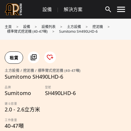
Skip
設備
|
解決方案
to
content
主頁
>
設備
>
設備列表
>
土方設備
>
挖泥機
>
標準臂式挖泥機 (40-47噸)
>
Sumitomo SH490LHD-6
租賃
土方設備 / 挖泥機 / 標準臂式挖泥機 (40-47噸)
Sumitomo SH490LHD-6
品牌
型號
Sumitomo
SH490LHD-6
鏟斗容量
2.0 - 2.6立方米
工作重量
40-47噸