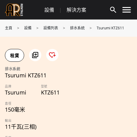
Skip
設備
|
解決方案
to
content
主頁
>
設備
>
設備列表
>
排水系統
>
Tsurumi KTZ611
租賃
排水系統
Tsurumi KTZ611
品牌
型號
Tsurumi
KTZ611
直徑
150毫米
輸出
11千瓦(三相)