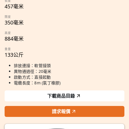
長度
457毫米
闊度
350毫米
高度
884毫米
重量
133公斤
排放連接：軟管接頭
異物通過徑：20毫米
啟動方式：直接起動
電纜長度：8m (氯丁橡膠)
下載商品目錄
請求報價