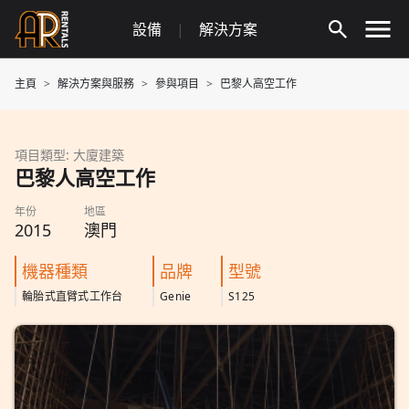
Skip
設備
|
解決方案
to
content
主頁
解決方案與服務
參與項目
巴黎人高空工作
項目類型: 大廈建築
巴黎人高空工作
年份
地區
2015
澳門
機器種類
品牌
型號
輪胎式直臂式工作台
Genie
S125