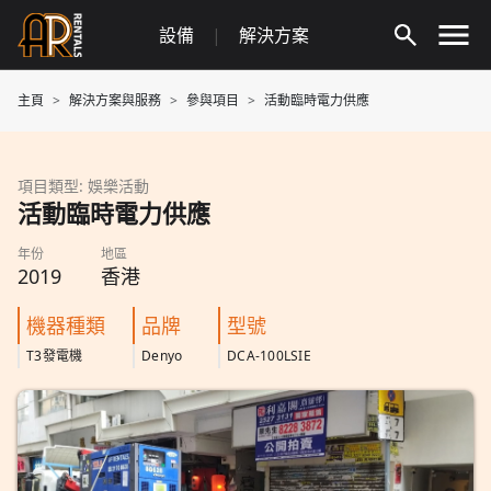
Skip
設備
|
解決方案
to
content
主頁
解決方案與服務
參與項目
活動臨時電力供應
項目類型: 娛樂活動
活動臨時電力供應
年份
地區
2019
香港
機器種類
品牌
型號
T3發電機
Denyo
DCA-100LSIE